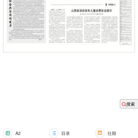
搜索
A2
目录
往期