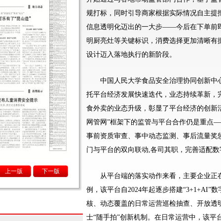
规打标，同时引导商家根据实际情况自主提
信息透明化迈出的一大步——今后在下单前
明厨亮灶等关键标识，消费选择更加清晰有
设计迈入落地执行的新阶段。
中国人民大学食品安全治理协同创新中心
托平台经济发展快速迭代，业态持续革新，
食外卖的业态升级，彰显了平台经济的创新
网管网”框架下的监管与平台合作仍是重点
事前资质审查、事中动态监测、事后流量奖
门与平台的双向联动,各司其职，完善适配
上一版
下一版
从平台端的落实动作来看，主要企业正在
例，该平台自2024年起逐步搭建“3+1+A
核、动态覆盖的日常运营巡检抽查、开放透明
士“随手拍”创新机制。在日常运营中，该平