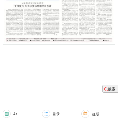
搜索
A1
目录
往期