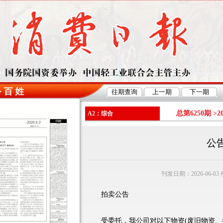
总第6250期 >
2
A2：综合
公
刊发日期：2026-06-0
拍卖公告
受委托，我公司对以下物资(废旧物资、