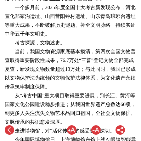
一个多月前，2025年度全国十大考古新发现公布，河北
宣化郑家沟遗址、山西昔阳钟村遗址、山东青岛琅琊台遗址
等重大成果，不断破解历史谜题、补全文明脉络，持续实证
中华五千年文明史。
考古探源，文物述史。
当前，我国文物资源家底基本摸清，第四次全国文物普
查取得重要阶段性成果，76.7万处“三普”登记文物全部完成
复查，新发现文物数量超过13万处；与此同时，我国已形成
以文物保护法为统领的文物保护法律体系，为文化遗产永续
传承筑牢制度保障。
从“考古中国”重大项目取得重要进展，到长江、黄河等
国家文化公园建设稳步推进；从我国世界遗产总数达60项，
到更多人关注流失文物艺术品回归祖国，全社会文物保护、
文脉传承的共识愈发深厚。
走进博物馆，对“活化传承”的感受更加深切。
今年国际博物馆日，上海博物馆东馆上线AI眼镜智能导