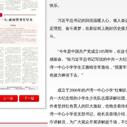
快乐。
习近平总书记的回信温暖人心、催人奋进
定理想、奋斗逐梦，在新征程上跑好历史接
斗。
“今年是中国共产党成立105周年，在这
感振奋。”给习近平总书记写信的中共一大
湾一中心小学学生王雅晴非常激动，“我要
色接力棒传下去。”
成立于2006年的卢湾一中心小学“红喇叭
共一大纪念馆的小学生少先队志愿讲解社团
上一版
下一版
作者坚持红色育人的巨大激励，也饱含着传
湾一中心小学党支部书记、校长吴蓉瑾介绍，
巾讲解员，为广大观众开展讲解超千场，不