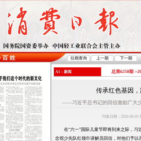
总第6250期 >
2
A1：新闻
传承红色基因，
——习近平总书记的回信激励广大
刊发日期：2026-06-0
在“六一”国际儿童节即将到来之际，习近
念馆少先队红领巾讲解员回信，对他们予以