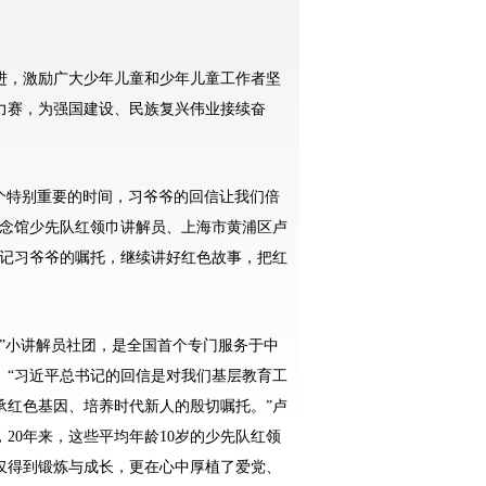
，激励广大少年儿童和少年儿童工作者坚
力赛，为强国建设、民族复兴伟业接续奋
个特别重要的时间，习爷爷的回信让我们倍
纪念馆少先队红领巾讲解员、上海市黄浦区卢
牢记习爷爷的嘱托，继续讲好红色故事，把红
”小讲解员社团，是全国首个专门服务于中
。“习近平总书记的回信是对我们基层教育工
承红色基因、培养时代新人的殷切嘱托。”卢
20年来，这些平均年龄10岁的少先队红领
仅得到锻炼与成长，更在心中厚植了爱党、