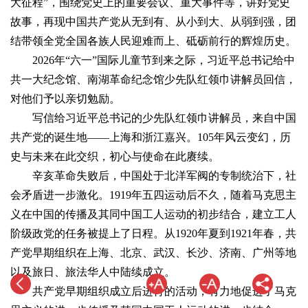
大征程”，围绕党史上的重要会议、重大事件等，讲好党史
故事，再现中国共产党从无到有、从小到大、从弱到强，团
结带领全党全国各族人民迎难而上、砥砺前行的辉煌历史。
2026年“六一”国际儿童节到来之际，习近平总书记给中
共一大纪念馆、南湖革命纪念馆少先队红领巾讲解员回信，
对他们予以亲切勉励。
写信给习近平总书记的少先队红领巾讲解员，来自中国
共产党的诞生地——上海和浙江嘉兴。105年风云变幻，历
史与未来在此交织，初心与使命在此赓续。
辛亥革命失败后，中国处于北洋军阀的专制统治下，社
会矛盾进一步激化。1919年五四运动后不久，随着马克思主
义在中国的传播及其同中国工人运动的初步结合，建立工人
阶级政党的任务被提上了日程。从1920年夏到1921年春，共
产党早期组织在上海、北京、武汉、长沙、济南、广州等地
以及旅日、旅法华人中陆续成立。
共产党早期组织成立后进行的活动，有力地促进了马克