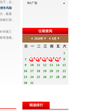
下，云...
B4:广告
解债务风险
力，亟需
银行深...
往期查阅
针对第三
等违规...
阅读排行