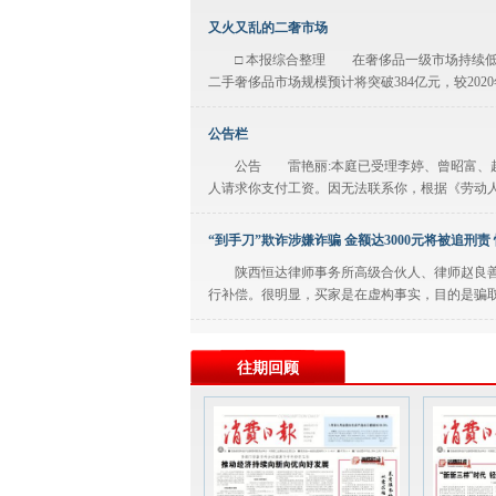
又火又乱的二奢市场
□ 本报综合整理 在奢侈品一级市场持续低迷
二手奢侈品市场规模预计将突破384亿元，较202
公告栏
公告 雷艳丽:本庭已受理李婷、曾昭富、赵元志、
人请求你支付工资。因无法联系你，根据《劳动人
“到手刀”欺诈涉嫌诈骗 金额达3000元将被追刑
陕西恒达律师事务所高级合伙人、律师赵良善表
行补偿。很明显，买家是在虚构事实，目的是骗取
公告栏
往期回顾
拍卖公告 受委托，我公司定于2025年3月27
小型越野客车，参考价203600元。标的二：蒙KG96
陕煤运销集团黄陵分公司煤炭铁路集装箱发运量
本报讯 （记者 樊春勤 □ 张 旭）截至3月5