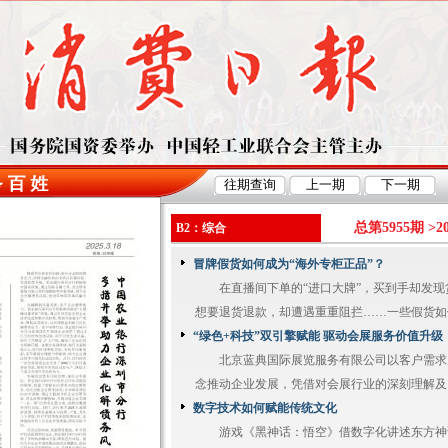
总第5955期 >
2
B2：综合
冒牌假货如何成为“海外专柜正品”？
在直播间下单的“进口大牌”，买到手却发现
想要退货退款，却遭遇重重阻拦……一些假货如何摇
“绿色+科技”双引擎赋能 驱动会展服务价值升级
北京蓝典国际展览服务有限公司以客户需求
念推动企业发展，凭借对会展行业的深刻理解及资
数字技术如何赋能传统文化
游戏《黑神话：悟空》借数字化讲述东方神