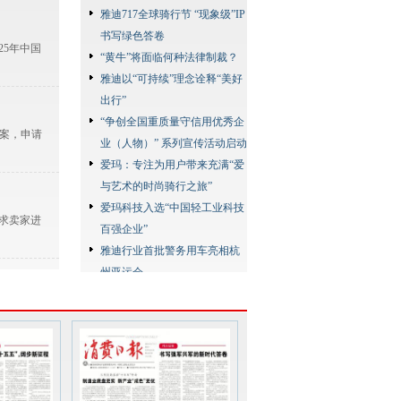
雅迪717全球骑行节 “现象级”IP
书写绿色答卷
5年中国
“黄牛”将面临何种法律制裁？
雅迪以“可持续”理念诠释“美好
出行”
“争创全国重质量守信用优秀企
议案，申请
业（人物）” 系列宣传活动启动
爱玛：专注为用户带来充满“爱
与艺术的时尚骑行之旅”
爱玛科技入选“中国轻工业科技
求卖家进
百强企业”
雅迪行业首批警务用车亮相杭
州亚运会
雅迪以高质量产品服务全球超
路虎揽胜
7000万用户
爱玛“翻阅中国，探索极境”极
限挑战赛启动
台铃在长城上发布超能长续航
年初以来，