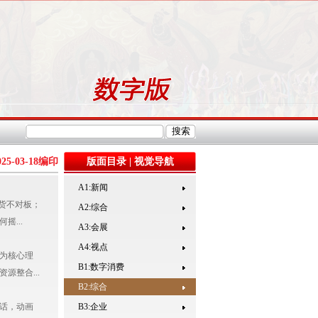
025-03-18
编印
版面目录
|
视觉导航
A1:新闻
货不对板；
A2:综合
...
A3:会展
A4:视点
为核心理
B1:数字消费
源整合...
B2:综合
话，动画
B3:企业