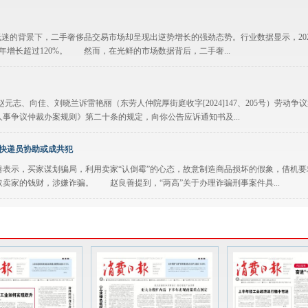
的背景下，二手奢侈品交易市场却呈现出逆势增长的强劲态势。行业数据显示，202
0年增长超过120%。 然而，在光鲜的市场数据背后，二手奢...
向佳、刘晓兰诉雷艳丽（东劳人仲院厚街庭收字[2024]147、205号）劳动争
事争议仲裁办案规则》第二十条的规定，向你公告应诉通知书及...
责 快递员协助或成共犯
示，买家谋划骗局，利用卖家“认倒霉”的心态，故意制造商品损坏的假象，借机要
卖家的钱财，涉嫌诈骗。 赵良善提到，“两高”关于办理诈骗刑事案件具...
日上午10:00时，在中国拍卖行业协会网络平台公开拍卖车辆：标的一：蒙KA5551
69奥迪A6L小型轿车，参考价22260元。...
破百万吨
日，陕煤运销集团黄陵分公司煤炭铁路集装箱发运量突破100万吨，同比增长25%。 