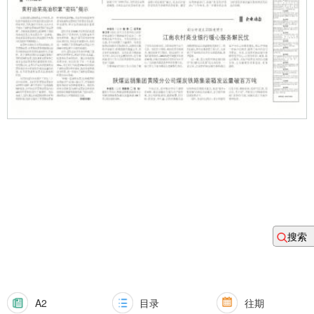
搜索
A2
目录
往期