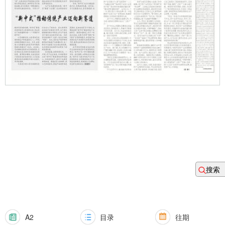
搜索
A2
目录
往期