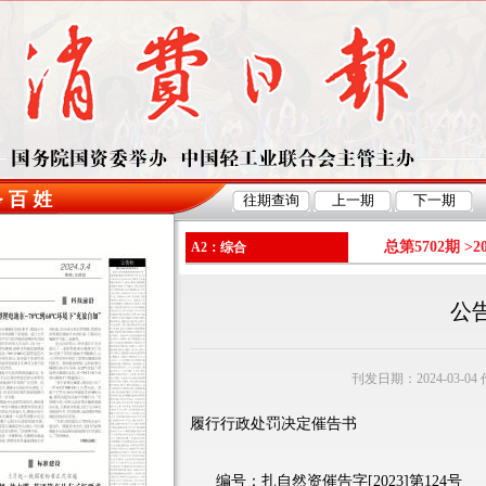
总第5702期 >
2
A2：综合
公
刊发日期：2024-03-0
履行行政处罚决定催告书
编号：扎自然资催告字[2023]第124号