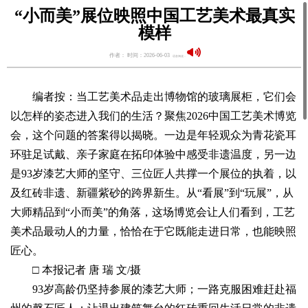
“小而美”展位映照中国工艺美术最真实
模样
作者： 时间：2026-06-03
语音阅读：
编者按：当工艺美术品走出博物馆的玻璃展柜，它们会
以怎样的姿态进入我们的生活？聚焦2026中国工艺美术博览
会，这个问题的答案得以揭晓。一边是年轻观众为青花瓷耳
环驻足试戴、亲子家庭在拓印体验中感受非遗温度，另一边
是93岁漆艺大师的坚守、三位匠人共撑一个展位的执着，以
及红砖非遗、新疆紫砂的跨界新生。从“看展”到“玩展”，从
大师精品到“小而美”的角落，这场博览会让人们看到，工艺
美术品最动人的力量，恰恰在于它既能走进日常，也能映照
匠心。
□ 本报记者 唐 瑞 文/摄
93岁高龄仍坚持参展的漆艺大师；一路克服困难赶赴福