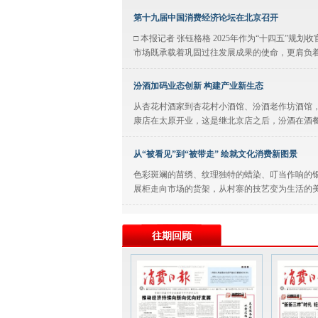
第十九届中国消费经济论坛在北京召开
□ 本报记者 张钰格格 2025年作为“十四五”
市场既承载着巩固过往发展成果的使命，更肩负着
汾酒加码业态创新 构建产业新生态
从杏花村酒家到杏花村小酒馆、汾酒老作坊酒馆，汾
康店在太原开业，这是继北京店之后，汾酒在酒餐
从“被看见”到“被带走” 绘就文化消费新图景
色彩斑斓的苗绣、纹理独特的蜡染、叮当作响的
展柜走向市场的货架，从村寨的技艺变为生活的美学
公告栏
往期回顾
拍卖公告受托，我公司将以网络拍卖的方式在湖南省（常德市）
下简称交易系统）公开拍卖以下标的：拍卖标的：标的
融合南北地域特色 探索酒旅融合路径
11月29日，以“世遗回响·汾享世界”为主题的