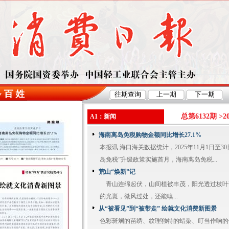
总第6132期 >
2
A1：新闻
海南离岛免税购物金额同比增长27.1%
本报讯 海口海关数据统计，2025年11月1日至3
岛免税”升级政策实施首月，海南离岛免税...
荒山“焕新”记
青山连绵起伏，山间植被丰茂，阳光透过枝叶
的光斑，微风过处，还能嗅...
从“被看见”到“被带走” 绘就文化消费新图景
色彩斑斓的苗绣、纹理独特的蜡染、叮当作响的