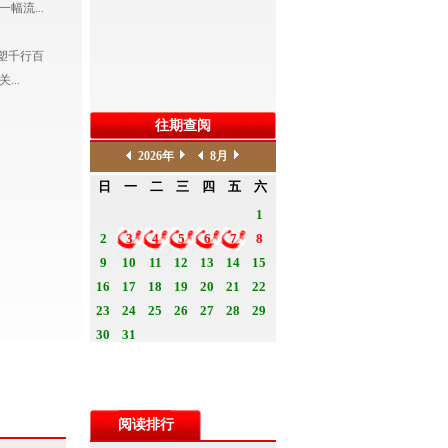
流...
塑千行百
..
往期查阅
阅读排行