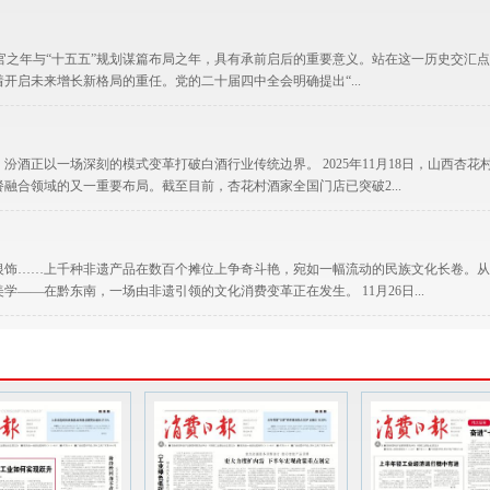
规划收官之年与“十五五”规划谋篇布局之年，具有承前启后的重要意义。站在这一历史交汇
开启未来增长新格局的重任。党的二十届四中全会明确提出“...
酒正以一场深刻的模式变革打破白酒行业传统边界。 2025年11月18日，山西杏花
融合领域的又一重要布局。截至目前，杏花村酒家全国门店已突破2...
银饰……上千种非遗产品在数百个摊位上争奇斗艳，宛如一幅流动的民族文化长卷。从
——在黔东南，一场由非遗引领的文化消费变革正在发生。 11月26日...
国有资产资源交易平台的国有资产交易系统（https://sz.cdggzy.cn/portal/in
一：常德河街西街B区B4-...
海上青花·汾酒文化体验中心系列活动在福建厦门举行。汾酒集团党委副书记、副董事长、