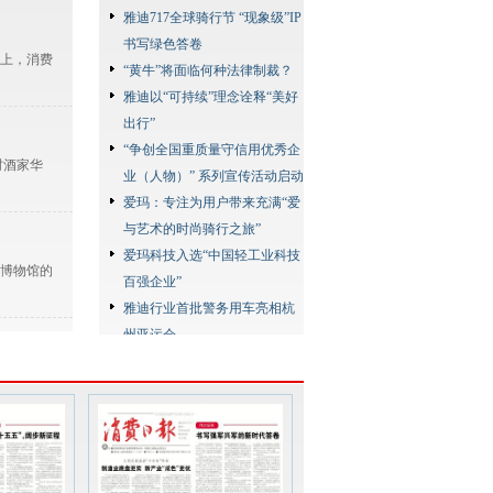
雅迪717全球骑行节 “现象级”IP
书写绿色答卷
点上，消费
“黄牛”将面临何种法律制裁？
雅迪以“可持续”理念诠释“美好
出行”
“争创全国重质量守信用优秀企
村酒家华
业（人物）” 系列宣传活动启动
爱玛：专注为用户带来充满“爱
与艺术的时尚骑行之旅”
爱玛科技入选“中国轻工业科技
博物馆的
百强企业”
雅迪行业首批警务用车亮相杭
州亚运会
雅迪以高质量产品服务全球超
dex，以
7000万用户
爱玛“翻阅中国，探索极境”极
限挑战赛启动
台铃在长城上发布超能长续航
总经理武