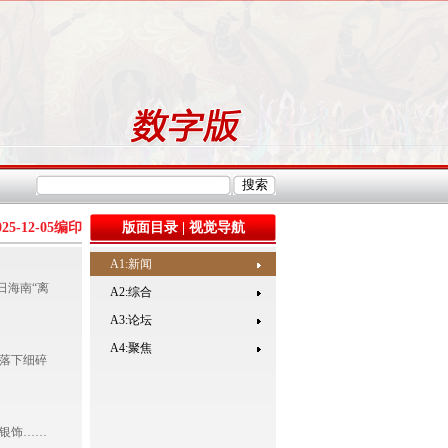
025-12-05
编印
版面目录
|
视觉导航
A1:新闻
0日海南“离
A2:综合
A3:论坛
A4:聚焦
落下细碎
银饰……