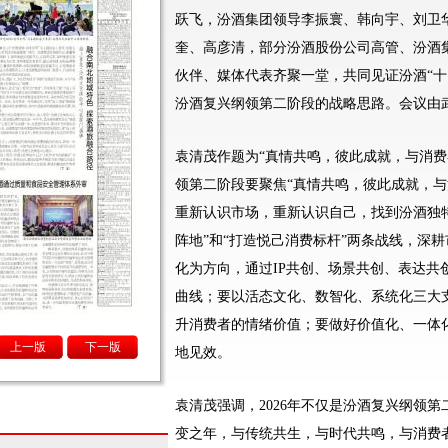
跃飞，汾酒集团领导李振寰、韩向宇、刘卫
奎、高彦清，部分汾酒股份公司高管、汾酒
伙伴、媒体代表齐聚一堂，共同见证汾酒“十
汾酒复兴纲领第二阶段的战略思路。会议由
袁清茂作题为“真情共鸣，彼此成就，与消费
领第二阶段要聚焦“真情共鸣，彼此成就，与
重新认识市场，重新认识自己，找到汾酒独
阵地”和“打造悦己消费标杆”两条战线，深
化为方向，通过IP共创、场景共创、表达共
曲线；要以活态文化、数智化、系统化三大支
升消费者的情绪价值；要做好价值化、一体
上一版
下一版
地见效。
袁清茂强调，2026年不仅是汾酒复兴纲领
变之年，与传统共生，与时代共鸣，与消费