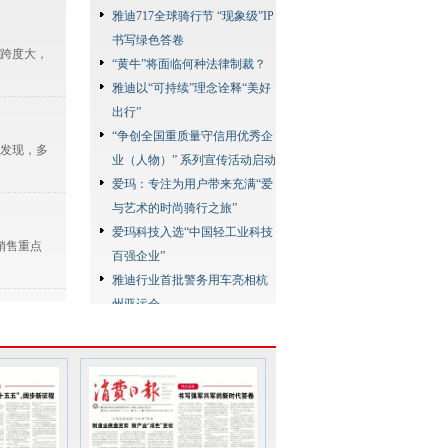
雅迪717全球骑行节 “现象级”IP
书写绿色答卷
跨度大，
“黄牛”将面临何种法律制裁？
雅迪以“可持续”理念诠释“美好
出行”
“争创全国重质量守信用优秀企
查发现，多
业（人物）” 系列宣传活动启动
爱玛：专注为用户带来充满“爱
与艺术的时尚骑行之旅”
爱玛科技入选“中国轻工业科技
销售重点
百强企业”
雅迪行业首批警务用车亮相杭
州亚运会
雅迪以高质量产品服务全球超
何玉麒介
7000万用户
爱玛“翻阅中国，探索极境”极
限挑战赛启动
台铃在长城上发布超能长续航
74号】，