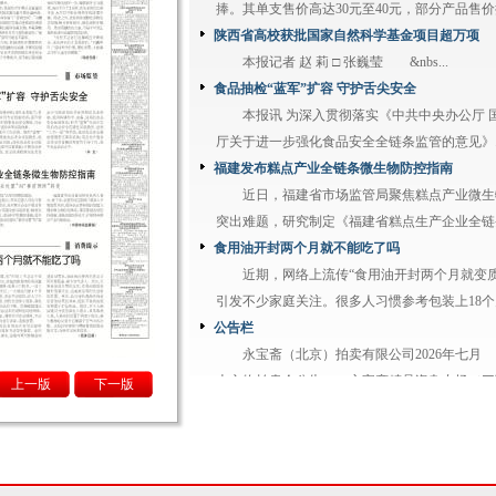
捧。其单支售价高达30元至40元，部分产品售价接近
陕西省高校获批国家自然科学基金项目超万项
本报记者 赵 莉 □ 张巍莹 &nbs...
食品抽检“蓝军”扩容 守护舌尖安全
本报讯 为深入贯彻落实《中共中央办公厅 
厅关于进一步强化食品安全全链条监管的意见》..
福建发布糕点产业全链条微生物防控指南
近日，福建省市场监管局聚焦糕点产业微生
突出难题，研究制定《福建省糕点生产企业全链条
食用油开封两个月就不能吃了吗
近期，网络上流传“食用油开封两个月就变质
引发不少家庭关注。很多人习惯参考包装上18个月.
公告栏
永宝斋（北京）拍卖有限公司2026年七月
上文物拍卖会公告 永宝斋精品瓷杂专场（三百零
上一版
下一版