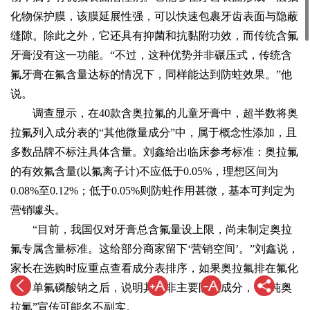
化物保护膜，该膜延展性强，可以快速包裹牙齿表面与隐蔽
缝隙。除此之外，它还具有抑菌和抗黏附功效，而传统含氟
牙膏没有这一功能。“不过，这种优势并非碾压式，传统含
氟牙膏在氟含量达标的情况下，同样能达到防蛀效果。”他
说。
调查显示，在40款含奥拉氟的儿童牙膏中，超半数将奥
拉氟列入成分表的“其他微量成分”中，属于概念性添加，且
多数品牌不标注具体含量。刘鑫给出临床参考标准：奥拉氟
的有效氟含量(以氟离子计)不应低于0.05%，理想区间为
0.08%至0.12%；低于0.05%则防蛀作用甚微，基本可判定为
营销噱头。
“目前，我国仅对牙膏总含氟量设上限，尚未制定奥拉
氟专属含量标准。这给部分商家留下‘营销空间’。”刘鑫说，
家长在选购时应重点查看成分表排序，如果奥拉氟排在氟化
钠、单氟磷酸钠之后，说明其并非主要防蛀成分，“高纯奥
拉氟”宣传可能名不副实。