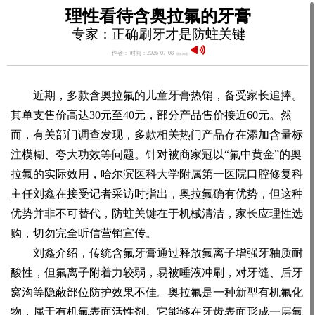
理性看待含奥拉氟的牙膏
专家：正确刷牙才是防蛀关键
作者： 时间：2026-07-08
语音阅读：
近期，多款含奥拉氟的儿童牙膏热销，备受家长追捧。
其单支售价高达30元至40元，部分产品售价接近60元。然
而，有关部门调查发现，多款相关热门产品存在添加含量标
注模糊、夸大功效等问题。针对被商家冠以“氟中黄金”的奥
拉氟的实际效用，哈尔滨医科大学附属第一医院口腔修复科
主任刘鑫在接受记者采访时指出，奥拉氟确有优势，但这种
优势并非不可替代，防蛀关键在于机械清洁，家长应理性选
购，切勿完全听信营销宣传。
刘鑫介绍，传统含氟牙膏通过释放氟离子增强牙釉质耐
酸性，但氟离子附着力较弱，易被唾液冲刷，对牙缝、后牙
窝沟等隐蔽部位防护效果不佳。奥拉氟是一种新型有机氟化
物，属于有机氟表面活性剂。它能够在牙齿表面形成一层氟