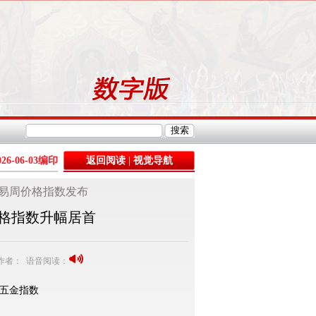
026-06-03
编印
返回阅读
|
视觉导航
易周价格指数发布
价格指数升幅居首
3 作者： 语音阅读：
康五金指数