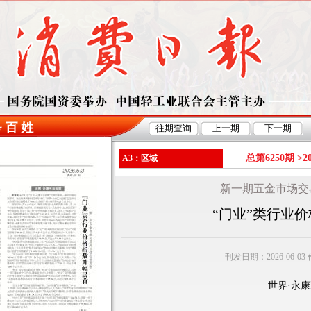
总第6250期 >
2
A3：区域
新一期五金市场交
“门业”类行业
刊发日期：2026-06-0
世界·永