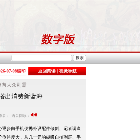
026-07-08
编印
返回阅读
|
视觉导航
走向大众刚需
”搭出消费新蓝海
8 作者： 语音阅读：
逐步向手机便携外设配件倾斜。记者调查
价位跨度大，从几十元的磁吸自拍副屏、手