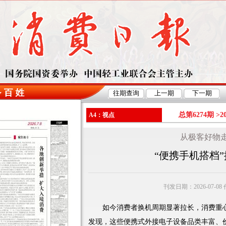
总第6274期 >
2
A4：视点
从极客好物
“便携手机搭档
刊发日期：2026-07-0
如今消费者换机周期显著拉长，消费重心
发现，这些便携式外接电子设备品类丰富、