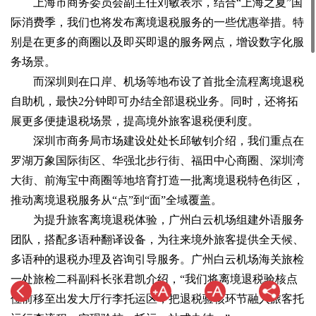
上海市商务委员会副主任刘敏表示，结合“上海之夏”国
际消费季，我们也将发布离境退税服务的一些优惠举措。特
别是在更多的商圈以及即买即退的服务网点，增设数字化服
务场景。
而深圳则在口岸、机场等地布设了首批全流程离境退税
自助机，最快2分钟即可办结全部退税业务。同时，还将拓
展更多便捷退税场景，提高境外旅客退税便利度。
深圳市商务局市场建设处处长邱敏钊介绍，我们重点在
罗湖万象国际街区、华强北步行街、福田中心商圈、深圳湾
大街、前海宝中商圈等地培育打造一批离境退税特色街区，
推动离境退税服务从“点”到“面”全域覆盖。
为提升旅客离境退税体验，广州白云机场组建外语服务
团队，搭配多语种翻译设备，为往来境外旅客提供全天候、
多语种的退税办理及咨询引导服务。广州白云机场海关旅检
一处旅检二科副科长张君凯介绍，“我们将离境退税验核点
位前移至出发大厅行李托运区，把退税验核环节融入旅客托