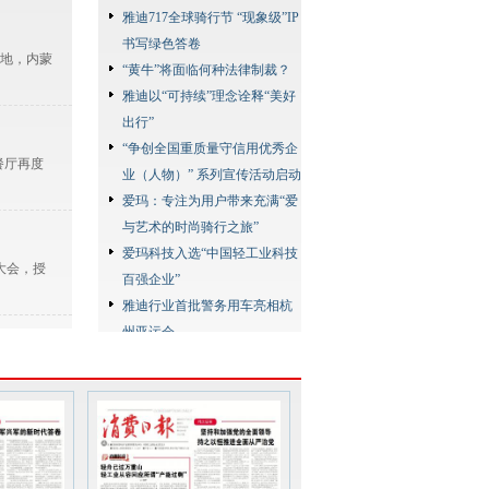
雅迪717全球骑行节 “现象级”IP
书写绿色答卷
地，内蒙
“黄牛”将面临何种法律制裁？
雅迪以“可持续”理念诠释“美好
出行”
“争创全国重质量守信用优秀企
餐厅再度
业（人物）” 系列宣传活动启动
爱玛：专注为用户带来充满“爱
与艺术的时尚骑行之旅”
爱玛科技入选“中国轻工业科技
大会，授
百强企业”
雅迪行业首批警务用车亮相杭
州亚运会
雅迪以高质量产品服务全球超
7000万用户
爱玛“翻阅中国，探索极境”极
力量无可
限挑战赛启动
台铃在长城上发布超能长续航