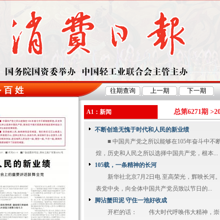
总第6271期 >
2
A1：新闻
不断创造无愧于时代和人民的新业绩
■️ 中国共产党之所以能够在105年奋斗中不
煌，历史和人民之所以选择中国共产党，根本...
105载，一条精神的长河
新华社北京7月2日电 至高荣光，辉映长河
表党中央，向全体中国共产党员致以节日的...
脚沾蟹田泥 守住一池好收成
开栏的话： 伟大时代呼唤伟大精神，崇