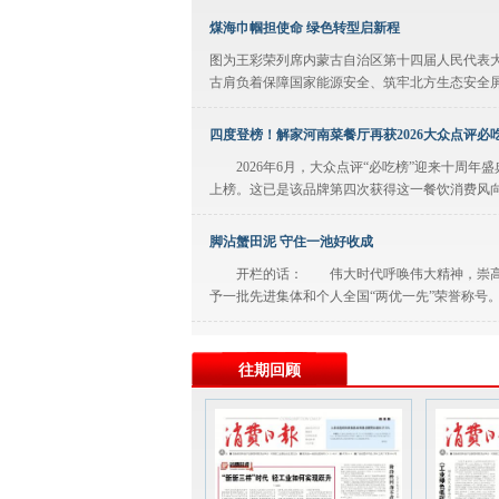
煤海巾帼担使命 绿色转型启新程
图为王彩荣列席内蒙古自治区第十四届人民代表
古肩负着保障国家能源安全、筑牢北方生态安全屏
四度登榜！解家河南菜餐厅再获2026大众点评必
2026年6月，大众点评“必吃榜”迎来十周年
上榜。这已是该品牌第四次获得这一餐饮消费风向标
脚沾蟹田泥 守住一池好收成
开栏的话： 伟大时代呼唤伟大精神，崇高事
予一批先进集体和个人全国“两优一先”荣誉称号
广告
往期回顾
不断创造无愧于时代和人民的新业绩
■️ 中国共产党之所以能够在105年奋斗中不
比拟的优秀特质。 ■️ 深深植根人民，始终拥有