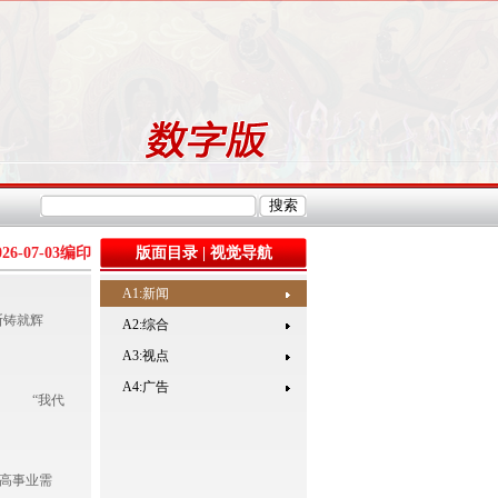
026-07-03
编印
版面目录
|
视觉导航
A1:新闻
断铸就辉
A2:综合
A3:视点
A4:广告
。 “我代
高事业需