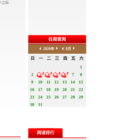
际...
往期查阅
阅读排行