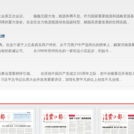
大会第五次会议。 巍巍北疆大地，能源奔腾不息。作为国家重要能源和战略资源基
障的重大使命。在全区全力推进能源绿色低碳转型、赋能高质量发展的壮阔实践...
吃榜
盛典。在这个基于上亿条真实用户评价、从千万商户中严选而出的榜单上，解家河南菜
的权威认可。 从1996年郑州街头的一家街边小店起步，到如今...
业需要榜样引领。 在庆祝中国共产党成立105周年之际，党中央隆重召开表彰
。习近平总书记出席大会并发表重要讲话，深情礼赞平凡岗位上创造不凡业绩...
断铸就辉煌，历史和人民之所以选择中国共产党，根本在于我们党具有其他政党和政治
坚实根基。我们党牢记江山就是人民、人民就是江山，坚持...