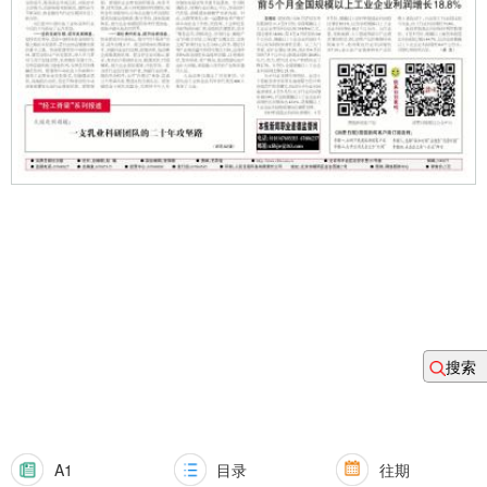
搜索
A1
目录
往期