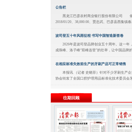
公告栏
黑龙江巴彦农村商业银行股份有限公司 催收公告（承接5
2018/01/20、38,000.00、贾忠武、巴彦县西集镇
波司登五十年风雨征程 书写中国智造新答卷
2026年是波司登品牌创业五十周年。这一年，波
成珠峰、洛子峰“双峰连登”的壮举，让中国品牌的
在相应标准失效前生产的牙刷产品可正常销售
本报讯 （记者 史晓菲）针对不少牙刷生产企
协会转发了全国口腔护理用品标准化技术委员会牙刷
建湖农商银行开展数据安全管理能力提升专项行
往期回顾
今年以来，建湖农商银行严格对照监管文件要求
等相关工作，有效筑牢了数据安全防线，保障了各
灌云县人大常委会主动靠前服务全县招商大局
县域服务业发展，既是经济结构优化升级的重要