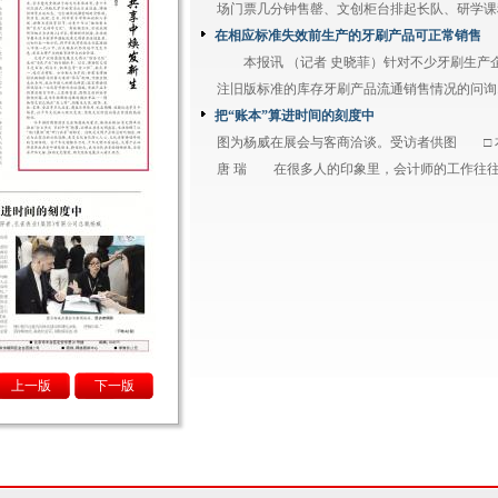
场门票几分钟售罄、文创柜台排起长队、研学课程上
在相应标准失效前生产的牙刷产品可正常销售
本报讯 （记者 史晓菲）针对不少牙刷生产
注旧版标准的库存牙刷产品流通销售情况的问询..
把“账本”算进时间的刻度中
图为杨威在展会与客商洽谈。受访者供图 □ 
唐 瑞 在很多人的印象里，会计师的工作往往与
上一版
下一版