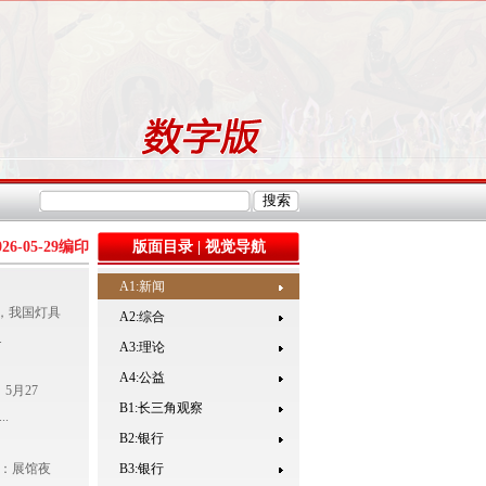
026-05-29
编印
版面目录
|
视觉导航
A1:新闻
，我国灯具
A2:综合
.
A3:理论
A4:公益
月27
B1:长三角观察
.
B2:银行
：展馆夜
B3:银行