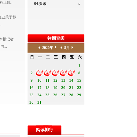
线...
B4:资讯
企业关于标
.
往期查阅
本报记者
...
阅读排行