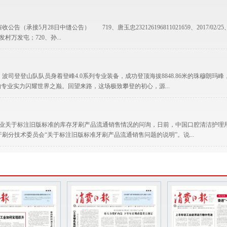
月28日中缝公告） 719、唐玉忠232126196811021659、2017/02/25
春发村万发屯；720、孙...
司登登山队队员身着登峰4.0系列专业装备，成功登顶海拔8848.86米的珠穆朗玛峰
专业实力闪耀世界之巅。回望来路，这场极致攀登的初心，源...
业关于标注旧版标准的库存牙刷产品流通销售情况的问询，日前，中国口腔清洁护理
分技术委员会“关于标注旧版标准牙刷产品流通销售问题的说明”。说...
动
，全面开展金融机构数据安全管理能力提升专项行动，通过做好自查自纠、整改完善、
项业务稳健运行，维护了客户合法权益。 制定行动方案，强化组织推进。该...
支撑，也是提升城市能级、增进民生福祉的关键所在。今年以来，灌云县人大常委会紧