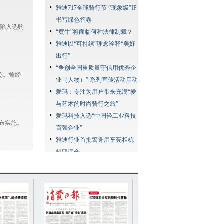
雅迪717全球骑行节 “现象级”IP
书写绿色答卷
陷入选购
“黄牛”将面临何种法律制裁？
雅迪以“可持续”理念诠释“美好
出行”
“争创全国重质量守信用优秀企
迹。曾经
业（人物）” 系列宣传活动启动
爱玛：专注为用户带来充满“爱
与艺术的时尚骑行之旅”
爱玛科技入选“中国轻工业科技
发布实施。
百强企业”
雅迪行业首批警务用车亮相杭
州亚运会
雅迪以高质量产品服务全球超
，申请人请
7000万用户
爱玛“翻阅中国，探索极境”极
限挑战赛启动
台铃在长城上发布超能长续航
质文化遗