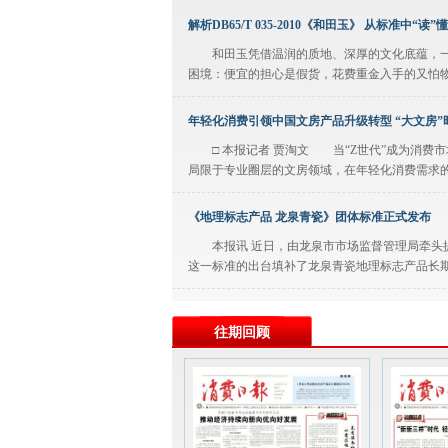
解析DB65/T 035-2010《和田玉》 从标准中“读
和田玉凭借温润的质地、深厚的文化底蕴，一
困境：便宜的担心是假货，花费重金入手的又怕物非
年轻化消费引领中国文房产品升级转型 “大文房”
□ 本报记者 贾淘文 当“Z世代”成为消费
局限于专业圈层的文房领域，在年轻化消费需求的牵
《地理标志产品 龙泉青瓷》团体标准正式发布
本报讯 近日，由龙泉市市场监督管理局牵头提出并
这一标准的出台填补了龙泉青瓷地理标志产品长期
公告栏
往期回顾
公告 黄巧婷：本庭已受理刘晓琪诉东莞市闽峰新
求经济补偿金。因无法联系你，根据《劳动人事争
择笔一生守文脉 匠心逐光续新章
大师简介 马志良， 1960年2月生于浙江