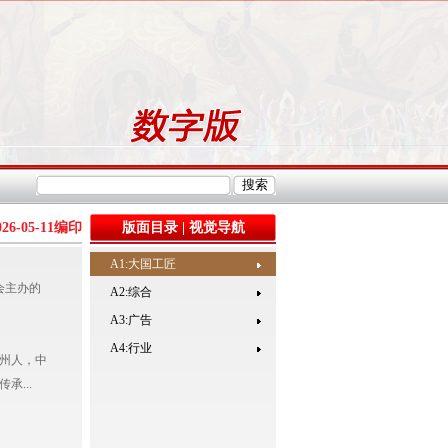
026-05-11
编印
版面目录
|
视觉导航
A1:大国工匠
会主办的
A2:综合
A3:广告
A4:行业
州人，中
...