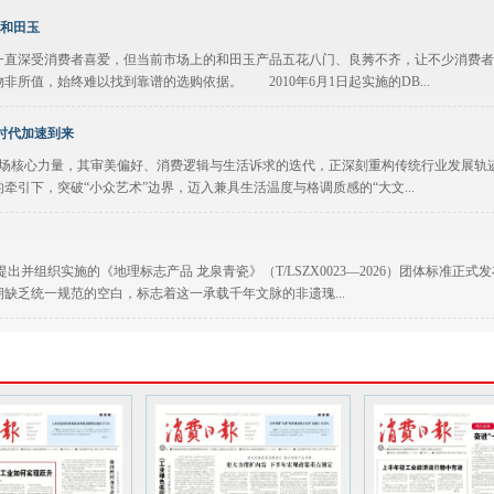
”懂和田玉
直深受消费者喜爱，但当前市场上的和田玉产品五花八门、良莠不齐，让不少消费者
所值，始终难以找到靠谱的选购依据。 2010年6月1日起实施的DB...
时代加速到来
市场核心力量，其审美偏好、消费逻辑与生活诉求的迭代，正深刻重构传统行业发展轨
引下，突破“小众艺术”边界，迈入兼具生活温度与格调质感的“大文...
组织实施的《地理标志产品 龙泉青瓷》（T/LSZX0023—2026）团体标准正式
缺乏统一规范的空白，标志着这一承载千年文脉的非遗瑰...
型材料有限公司、黄巧婷（东劳人仲院厚街庭收字[2026]202号）劳动争议案
议仲裁办案规则》第二十条的规定，向你公告应诉通知书及开庭通知...
湖州，湖州市工艺美术大师、浙江省工艺美术大师、毛笔制作工一级技师、浙江省非物