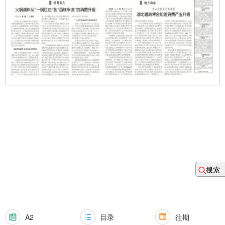
搜索
A2
目录
往期