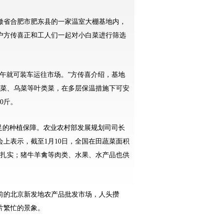
省合肥市肥东县的一家温室大棚基地内，
户方传喜正和工人们一起对小白菜进行筛选
就可装车运往市场。”方传喜介绍，基地
毛白菜、乌菜等叶类菜，在多层保温措施下可安
0斤。
的种植保障。农业农村部发展规划司司长
上表示，截至1月10日，全国在田蔬菜面积
基础扎实；猪牛羊禽等肉类、水果、水产品也供
的北京新发地农产品批发市场，人头攒
片繁忙的景象。