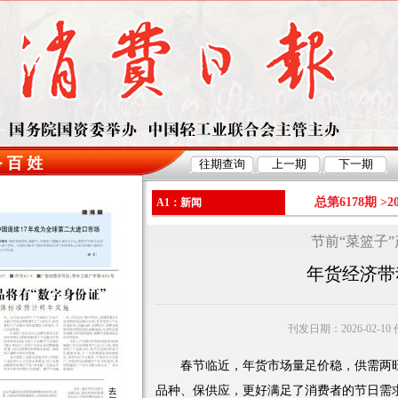
总第6178期 >
2
A1：新闻
节前“菜篮子
年货经济带
刊发日期：2026-02-1
春节临近，年货市场量足价稳，供需两旺
品种、保供应，更好满足了消费者的节日需