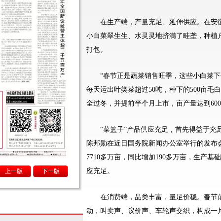
在生产端，产量充足、延伸供应。在安徽
小白菜翠生生、水灵灵地挤满了畦垄，种植
打包。
“春节正是蔬菜销售旺季，这些小白菜下午
每天运出叶类菜超过50吨，种下的500亩
全过冬，并提前半个月上市，亩产量达到600
“菜篮子”产品供应充足，首先得益于充足
陈邦勋在近日国务院新闻办公室举行的发布会
7710多万亩，同比增加190多万亩，生产
应充足。
上一版
下一版
在消费端，品类丰富，量足价稳。春节前
动，叫卖声、议价声、车轮声交织，构成一