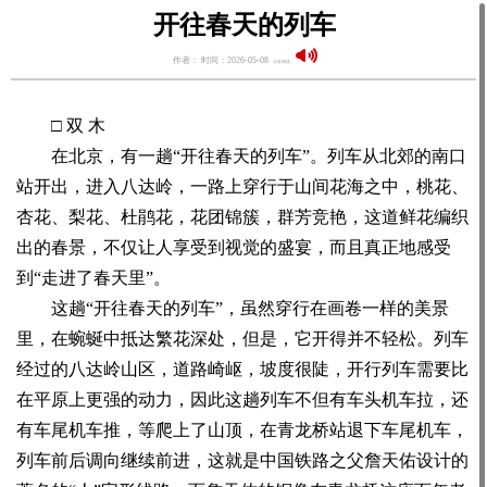
开往春天的列车
作者： 时间：2026-05-08
语音阅读：
□ 双 木
在北京，有一趟“开往春天的列车”。列车从北郊的南口
站开出，进入八达岭，一路上穿行于山间花海之中，桃花、
杏花、梨花、杜鹃花，花团锦簇，群芳竞艳，这道鲜花编织
出的春景，不仅让人享受到视觉的盛宴，而且真正地感受
到“走进了春天里”。
这趟“开往春天的列车”，虽然穿行在画卷一样的美景
里，在蜿蜒中抵达繁花深处，但是，它开得并不轻松。列车
经过的八达岭山区，道路崎岖，坡度很陡，开行列车需要比
在平原上更强的动力，因此这趟列车不但有车头机车拉，还
有车尾机车推，等爬上了山顶，在青龙桥站退下车尾机车，
列车前后调向继续前进，这就是中国铁路之父詹天佑设计的