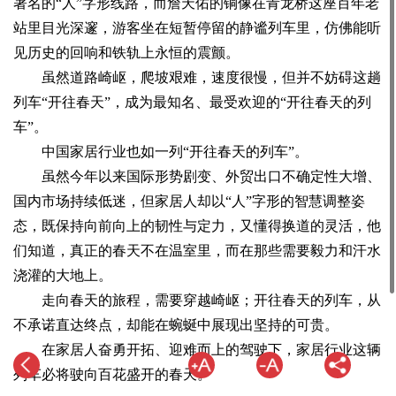
著名的“人”字形线路，而詹天佑的铜像在青龙桥这座百年老
站里目光深邃，游客坐在短暂停留的静谧列车里，仿佛能听
见历史的回响和铁轨上永恒的震颤。
虽然道路崎岖，爬坡艰难，速度很慢，但并不妨碍这趟
列车“开往春天”，成为最知名、最受欢迎的“开往春天的列
车”。
中国家居行业也如一列“开往春天的列车”。
虽然今年以来国际形势剧变、外贸出口不确定性大增、
国内市场持续低迷，但家居人却以“人”字形的智慧调整姿
态，既保持向前向上的韧性与定力，又懂得换道的灵活，他
们知道，真正的春天不在温室里，而在那些需要毅力和汗水
浇灌的大地上。
走向春天的旅程，需要穿越崎岖；开往春天的列车，从
不承诺直达终点，却能在蜿蜒中展现出坚持的可贵。
在家居人奋勇开拓、迎难而上的驾驶下，家居行业这辆
列车必将驶向百花盛开的春天。