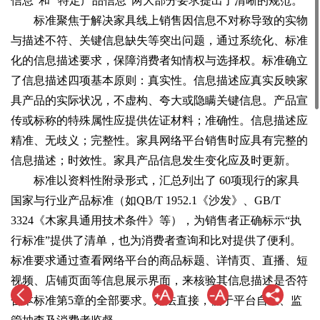
信息”和 “特定产品信息”两大部分要求提出了清晰的规范。
标准聚焦于解决家具线上销售因信息不对称导致的实物
与描述不符、关键信息缺失等突出问题，通过系统化、标准
化的信息描述要求，保障消费者知情权与选择权。标准确立
了信息描述四项基本原则：真实性。信息描述应真实反映家
具产品的实际状况，不虚构、夸大或隐瞒关键信息。产品宣
传或标称的特殊属性应提供佐证材料；准确性。信息描述应
精准、无歧义；完整性。家具网络平台销售时应具有完整的
信息描述；时效性。家具产品信息发生变化应及时更新。
标准以资料性附录形式，汇总列出了 60项现行的家具
国家与行业产品标准（如QB/T 1952.1《沙发》、GB/T
3324《木家具通用技术条件》等），为销售者正确标示“执
行标准”提供了清单，也为消费者查询和比对提供了便利。
标准要求通过查看网络平台的商品标题、详情页、直播、短
视频、店铺页面等信息展示界面，来核验其信息描述是否符
合本标准第5章的全部要求。方法直接，便于平台自查、监