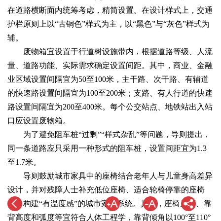
在道路横断面内统筹考虑，精简设置。在设计样式上，交通
护栏原则上以“古铜色”样式为主，以“黑色”与“灰色”样式为
辅。
废物箱宜设置于行道树设施带内，根据道路等级、人流
量、道路功能、实际需求确定设置间距。其中，商业、金融
业区域设置间隔宜为50至100米，主干路、次干路、有辅道
的快速路设置间隔宜为100至200米；支路、有人行道的快速
路设置间隔宜为200至400米。每个公交站点、地铁站出入站
口应设置废物箱。
为了避免阻车桩“过剩”“样式杂乱”等问题，导则提出，
同一条道路应只采用一种形式的阻车桩，设置间距宜为1.3
至1.7米。
导则鼓励城市家具中的座椅结合老年人与儿童身高差异
设计，并对残障人士补充低位座椅、适合轮椅停靠的座椅
等，构建“有温度感”的城市家具系统。其中，座椅尺度、靠
背高度和弧度等宜符合人体工程学，靠背倾角以100°至110°