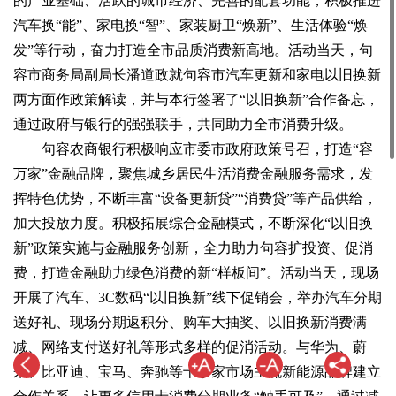
的产业基础、活跃的城市经济、完善的配套功能，积极推进
汽车换“能”、家电换“智”、家装厨卫“焕新”、生活体验“焕
发”等行动，奋力打造全市品质消费新高地。活动当天，句
容市商务局副局长潘道政就句容市汽车更新和家电以旧换新
两方面作政策解读，并与本行签署了“以旧换新”合作备忘，
通过政府与银行的强强联手，共同助力全市消费升级。
句容农商银行积极响应市委市政府政策号召，打造“容
万家”金融品牌，聚焦城乡居民生活消费金融服务需求，发
挥特色优势，不断丰富“设备更新贷”“消费贷”等产品供给，
加大投放力度。积极拓展综合金融模式，不断深化“以旧换
新”政策实施与金融服务创新，全力助力句容扩投资、促消
费，打造金融助力绿色消费的新“样板间”。活动当天，现场
开展了汽车、3C数码“以旧换新”线下促销会，举办汽车分期
送好礼、现场分期返积分、购车大抽奖、以旧换新消费满
减、网络支付送好礼等形式多样的促消活动。与华为、蔚
来、比亚迪、宝马、奔驰等十余家市场主流新能源品牌建立